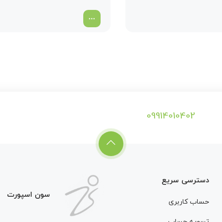
09914010402
دسترسی سریع
سون اسپورت
حساب کاربری
تسویه حساب