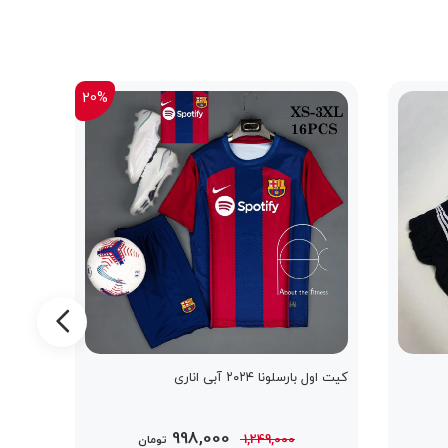
20%
کیت اول بارسلونا ۲۰۲۴ آبی اناری
کیت انگ
قیمت
قیمت
998,000
1,249,000
تومان