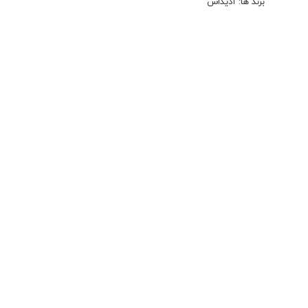
برند ها:
آدیداس