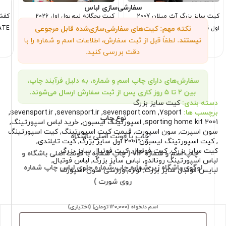
سفارشی‌سازی لباس
کیت سایز بزرگ آث میلان 2007
کیت بچگانه لیورپول اول 2026
نکته مهم: کیت‌های سفارشی‌سازی‌شده قابل مرجوعی
اول قرمز مشکی
LTIMATE
نیستند.
لطفاً قبل از ثبت سفارش، اطلاعات اسم و شماره را با
1,199,000
1,449,000
تومان
تومان
دقت بررسی کنید.
سفارش‌های دارای چاپ اسم و شماره، به دلیل فرآیند چاپ،
بین ۲ تا ۵ روز کاری پس از ثبت سفارش ارسال می‌شوند.
دسته بندی:
کیت سایز بزرگ
برچسب ها:
7sport
,
sevensport.com
,
sevensport.ir
,
sevensport.ir
,
نوع چاپ
sporting home kit 2001
,
اسپورتینگ لیسبون
,
خرید لباس اسپورتینگ
,
سون اسپرت
,
سون اسپورت
,
قیمت کیت اسپورتینگ
,
کیت اسپورتینگ
چاپ با فونت اصلی باشگاه
,
کیت اسپورتینگ لیسبون 2001 اول سایز بزرگ
,
کیت تایلندی
,
کیت سایز بزرگ
,
کیت فوتبال
,
کیت فوتبال سایز بزرگ
,
چاپ اسم و شماره VIP ( چاپ شماره با فونت اصلی باشگاه و
لباس اسپورتینگ رونالدو
,
لباس سایز بزرگ
,
لباس فوتبال
,
لوگوی باشگاه زیر شماره چاپ شماره جلوی لباس چاپ شماره
لبایس فوتبال سایز بزرگ
,
لوازم ورزشی سون اسپورت
روی شورت )
اسم دلخواه
(۱۲۰٬۰۰۰ تومان)
(اختیاری)