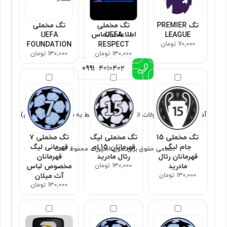
تگ PREMIER
تگ مخملی
تگ مخملی
اطلاعات تماس
UEFA
UEFA
LEAGUE
70,000 تومان
RESPECT
FOUNDATION
130,000 تومان
130,000 تومان
0991
4010402
آدرس : ارسال محصولات از تهران (فروش فقط به صورت غیر حضوری)
تگ مخملی 15
تگ مخملی لیگ
تگ مخملی ۷
جام لیگ
قهرمانان 15 ام
قهرمانی لیگ
تمامی حقوق برای سون اسپورت محفوظ است
قهرمانان رئال
رئال مادرید
قهرمانان
مادرید
130,000 تومان
مخصوص لباس
130,000 تومان
آث میلان
130,000 تومان