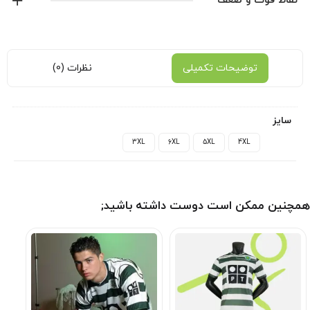
نقاط قوت و ضعف
توضیحات تکمیلی
نظرات (0)
سایز
3XL
6XL
5XL
4XL
همچنین ممکن است دوست داشته باشید;