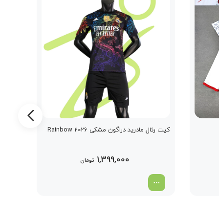
کیت رئال مادرید دراگون مشکی Rainbow 2026
کیت آرس
1,399,000
تومان