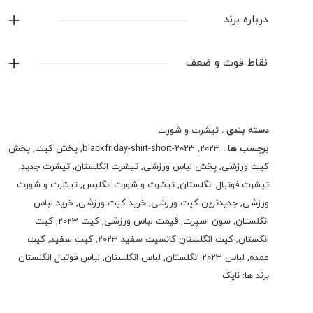
لوگو گلدوزی شده
درباره برند
جنس : پلی استر تایلندی
نایک
موجود در انبار آماده ی ارسال
نقاط قوت و ضعف
قالب لباس : بزرگ
نمایش همه محصولات این برند
دسته بندی :
تیشرت و شورت
برچسب ها :
2023
,
blackfriday-shirt-short-2023
,
پخش کیت
,
پخش
کیت ورزشی
,
پخش لباس ورزشی
,
تیشرت انگلستان
,
تیشرت جدید
,
تیشرت فوتبال انگلستان
,
تیشرت و شورت انگلیس
,
تیشرت و شورت
ورزشی
,
جدیدترین کیت ورزشی
,
خرید کیت ورزشی
,
خرید لباس
انگلستان
,
سون اسپرت
,
قیمت لباس ورزشی
,
کیت 2023
,
کیت
انگستان
,
کیت انگلستان کانسپت سفید 2023
,
کیت سفید
,
کیت
عمده
,
لباس 2023 انگلستان
,
لباس انگلستان
,
لباس فوتبال انگلستان
برند ها:
نایک