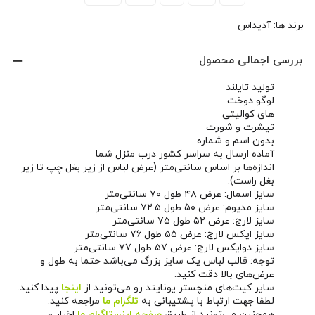
برند ها:
آدیداس
بررسی اجمالی محصول
تولید تایلند
لوگو دوخت
های کوالیتی
تیشرت و شورت
بدون اسم و شماره
آماده ارسال به سراسر کشور درب منزل شما
اندازه‌ها بر اساس سانتی‌متر (عرض لباس از زیر بغل چپ تا زیر
بغل راست):
سایز اسمال: عرض ۴۸ طول ۷۰ سانتی‌متر
سایز مدیوم: عرض ۵۰ طول ۷۲.۵ سانتی‌متر
سایز لارج: عرض ۵۲ طول ۷۵ سانتی‌متر
سایز ایکس لارج: عرض ۵۵ طول ۷۶ سانتی‌متر
سایز دوایکس لارج: عرض ۵۷ طول ۷۷ سانتی‌متر
توجه: قالب لباس یک سایز بزرگ می‌باشد حتما به طول و
عرض‌های بالا دقت کنید.
سایر کیت‌های منچستر یونایتد رو می‌تونید از
اینجا
پیدا کنید.
لطفا جهت ارتباط با پشتیبانی به
تلگرام ما
مراجعه کنید.
همچنین می‌تونید از طریق
صفحه اینستاگرام ما
اخبار و