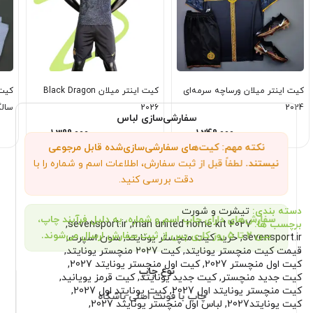
کیت اینتر میلان ورساچه سرمه‌ای
کیت اینتر میلان Black Dragon
2024
2026
سال
سفارشی‌سازی لباس
1,399,000
1,249,000
تومان
تومان
نکته مهم: کیت‌های سفارشی‌سازی‌شده قابل مرجوعی
نیستند.
لطفاً قبل از ثبت سفارش، اطلاعات اسم و شماره را با
دقت بررسی کنید.
دسته بندی:
تیشرت و شورت
سفارش‌های دارای چاپ اسم و شماره، به دلیل فرآیند چاپ،
برچسب ها:
man united home kit 2027
,
sevensport.ir
,
بین ۲ تا ۵ روز کاری پس از ثبت سفارش ارسال می‌شوند.
sevensport.ir
,
خرید کیت منچستر یونایتد
,
سون اسپرت
,
قیمت کیت منچستر یونایتد
,
کیت 2027 منچستر یونایتد
,
کیت اول منچستر 2027
,
کیت اول منچستر یونایتد 2027
,
نوع چاپ
کیت جدید منچستر
,
کیت جدید یونایتد
,
کیت قرمز یویانید
,
کیت منچستر یونایتد اول 2027
,
کیت یونایتد اول 2027
,
چاپ با فونت اصلی باشگاه
کیت یونایتد2027
,
لباس اول منچستر یونایتد 2027
,