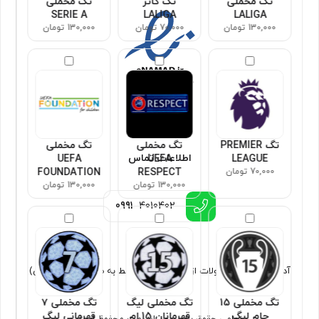
تگ مخملی
تگ کاتر
تگ مخملی
SERIE A
LALIGA
LALIGA
130,000 تومان
70,000 تومان
130,000 تومان
تگ PREMIER
تگ مخملی
تگ مخملی
اطلاعات تماس
UEFA
UEFA
LEAGUE
70,000 تومان
RESPECT
FOUNDATION
130,000 تومان
130,000 تومان
0991
4010402
آدرس : ارسال محصولات از تهران (فروش فقط به صورت غیر حضوری)
تگ مخملی 15
تگ مخملی لیگ
تگ مخملی ۷
جام لیگ
قهرمانان 15 ام
قهرمانی لیگ
تمامی حقوق برای سون اسپورت محفوظ است