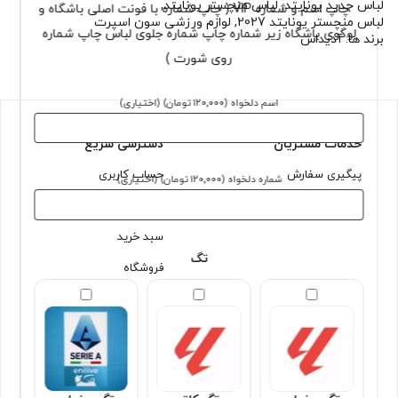
لباس جدید یونایتد
,
لباس منچستر یونایتد
,
چاپ اسم و شماره VIP ( چاپ شماره با فونت اصلی باشگاه و
لباس منچستر یونایتد 2027
,
لوازم ورزشی سون اسپرت
لوگوی باشگاه زیر شماره چاپ شماره جلوی لباس چاپ شماره
برند ها:
آدیداس
روی شورت )
اسم دلخواه
(۱۲۰٬۰۰۰ تومان)
(اختیاری)
خدمات مشتریان
دسترسی سریع
پیگیری سفارش
حساب کاربری
شماره دلخواه
(۱۲۰٬۰۰۰ تومان)
(اختیاری)
قوانین و شرایط
تسویه حساب
سبد خرید
تگ
فروشگاه
مجوزها