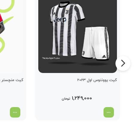
کیت یوونتوس اول 2023
کیت منچستر یونای
1,249,000
تومان
998,000 تومان