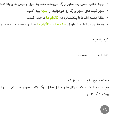
توجه: قالب لباس یک سایز بزرگ می‌باشد حتما به طول و عرض های بالا دقت
سایر کیت‌های سایز بزرگ رو می‌تونید از
اینجا
پیدا کنید.
لطفا جهت ارتباط با پشتیبانی به
تلگرام ما
مراجعه کنید.
همچنین می‌تونید از طریق
صفحه اینستاگرام ما
اخبار و محصولات جدید رو د
درباره برند
آدیداس
نقاط قوت و ضعف
نمایش همه محصولات این برند
دسته بندی :
کیت سایز بزرگ
برچسب ها :
خرید کیت رئال مادرید اول سایز بزرگ 2026
,
سون اسپرت
,
سون اس
برند ها:
آدیداس