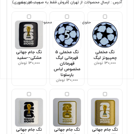
آدرس : ارسال محصولات از تهران (فروش فقط به صورت غیر حضوری)
130,000 تومان
تمامی حقوق برای سون اسپورت محفوظ است
تگ مخملی
تگ مخملی ۵
تگ جام جهانی
چمپیونز لیگ
قهرمانی لیگ
مشکی--سفید
130,000 تومان
قهرمانان
130,000 تومان
مخصوص لباس
بارسلونا
130,000 تومان
تگ جام جهانی
تگ جام جهانی
تگ جام جهانی