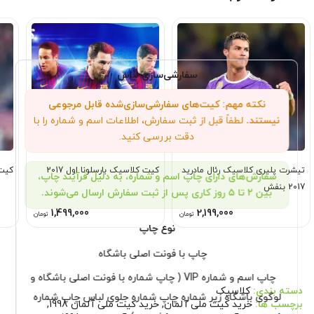
سفارشی‌سازی لباس
نکته مهم: کیت‌های سفارشی‌سازی‌شده قابل مرجوعی
نیستند.
لطفاً قبل از ثبت سفارش، اطلاعات اسم و شماره را با
دقت بررسی کنید.
تیشرت پلیری کلاسیک رئال مادرید
کیت کلاسیک بارسلونا اول 2017
کیت 
سفارش‌های دارای چاپ اسم و شماره، به دلیل فرآیند چاپ،
2017 بنفش
بین ۲ تا ۵ روز کاری پس از ثبت سفارش ارسال می‌شوند.
1,499,000
2,199,000
تومان
تومان
نوع چاپ
چاپ با فونت اصلی باشگاه
چاپ اسم و شماره VIP ( چاپ شماره با فونت اصلی باشگاه و
دسته بندی:
کلاسیک
لوگوی باشگاه زیر شماره چاپ شماره جلوی لباس چاپ شماره
برچسب ها:
خرید کیت ملی آلمان
,
خرید کیت ملی آلمان 1998
,