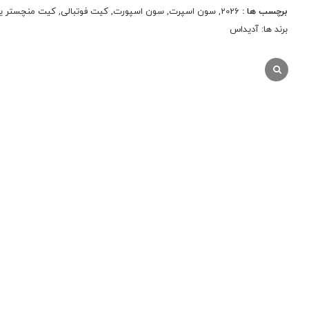
برچسب ها :
2026
,
سون اسپرت
,
سون اسپورت
,
کیت فوتبالی
,
کیت منچستر یونای
برند ها:
آدیداس