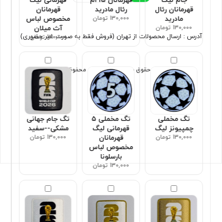
جام لیگ
قهرمانان 15 ام
قهرمانی لیگ
قهرمانان رئال
رئال مادرید
قهرمانان
مادرید
130,000 تومان
مخصوص لباس
130,000 تومان
آث میلان
آدرس : ارسال محصولات از تهران (فروش فقط به صورت غیر حضوری)
130,000 تومان
تمامی حقوق برای سون اسپورت محفوظ است
تگ مخملی
تگ مخملی ۵
تگ جام جهانی
چمپیونز لیگ
قهرمانی لیگ
مشکی--سفید
130,000 تومان
قهرمانان
130,000 تومان
مخصوص لباس
بارسلونا
130,000 تومان