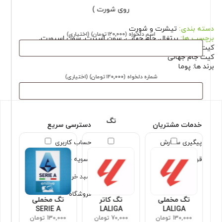
روی شورت )
دسته بندی:
تیشرت و شورت
اسم دلخواه
(۱۲۰٬۰۰۰ تومان)
(اختیاری)
برچسب ها:
پرتغال
,
جام جهانی
,
سون اسپرت
,
سون اسپورت
,
کیت 2026
,
کیت پرتغال دوم جام جهانی 2026
,
کیت پرتغال مشکی
,
کیت جام جهانی
برند ها:
پوما
شماره دلخواه
(۱۲۰٬۰۰۰ تومان)
(اختیاری)
تگ
خدمات مشتریان
دسترسی سریع
پیگیری سفارش
حساب کاربری
قوانین و شرایط
تسویه حساب
سبد خرید
فروشگاه
تگ مخملی
تگ کاتر
تگ مخملی
SERIE A
LALIGA
LALIGA
130,000 تومان
70,000 تومان
130,000 تومان