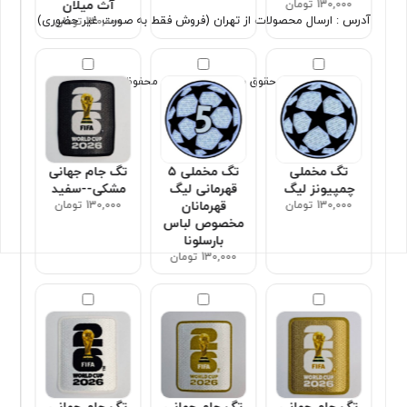
130,000 تومان
آث میلان
آدرس : ارسال محصولات از تهران (فروش فقط به صورت غیر حضوری)
130,000 تومان
تمامی حقوق برای سون اسپورت محفوظ است
تگ مخملی
تگ مخملی ۵
تگ جام جهانی
چمپیونز لیگ
قهرمانی لیگ
مشکی--سفید
130,000 تومان
قهرمانان
130,000 تومان
مخصوص لباس
بارسلونا
130,000 تومان