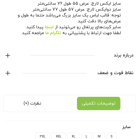
سایز ایکس لارج: عرض ۵۵ طول ۷۶ سانتی‌متر
سایز دوایکس لارج: عرض ۵۷ طول ۷۷ سانتی‌متر
توجه: قالب لباس یک سایز بزرگ می‌باشد حتما به طول و
عرض‌های بالا دقت کنید.
سایر کیت‌های پرتغال رو می‌تونید از
اینجا
پیدا کنید.
لطفا جهت ارتباط با پشتیبانی به
تلگرام ما
مراجعه کنید.
همچنین می‌تونید از طریق
صفحه اینستاگرام ما
اخبار و
محصولات جدید رو دنبال کنید.
درباره برند
پوما
نقاط قوت و ضعف
نمایش همه محصولات این برند
توضیحات تکمیلی
نظرات (0)
سایز
3XL
XXL
XL
L
M
S