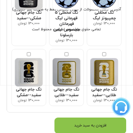
آدرس : ارسال محصولات از تهران (فروش فقط به صورت غیر حضوری)
تگ مخملی
تگ مخملی ۵
تگ جام جهانی
چمپیونز لیگ
قهرمانی لیگ
مشکی--سفید
130,000 تومان
قهرمانان
130,000 تومان
مخصوص لباس
تمامی حقوق برای سون اسپورت محفوظ است
بارسلونا
130,000 تومان
تگ جام جهانی
تگ جام جهانی
تگ جام جهانی
طلایی--سفید
سفید--طلایی
سفید--مشکی
130,000 تومان
130,000 تومان
130,000 تومان
افزودن به سبد خرید