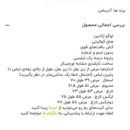
برند ها:
آدیداس
بررسی اجمالی محصول
لوگو ژلاتین
های کوالیتی
کش بافت‌های قوی
بدون اسم و شماره
پارچه درجه یک تنفسی
ساخت تایلندی مشابه اورجینال
اندازه‌ها عرض از زیر بغل تا زیر بغل، طول از بالای یقه‌ی لباس تا
پایین لباس (احتمال خطا یک سانتی‌متر در نظر بگیرید):
اسمال : عرض ۴۹ طول ۷۰
مدیوم : عرض ۵۱ طول ۷۱.۵
لارج : عرض ۵۳ طول ۷۳
ایکس لارج : عرض ۵۵ طول ۷۵
دوایکس لارج : عرض ۵۸ طول ۷۷
سایر کیت‌های رم رو می‌تونید از
اینجا
پیدا کنید.
لطفا جهت ارتباط با پشتیبانی به
تلگرام ما
مراجعه کنید.
همچنین می‌تونید از طریق
صفحه اینستاگرام ما
اخبار و
محصولات جدید رو دنبال کنید.