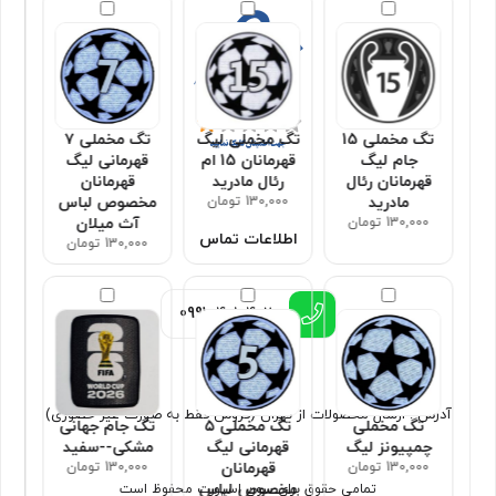
تگ مخملی 15
تگ مخملی لیگ
تگ مخملی ۷
جام لیگ
قهرمانان 15 ام
قهرمانی لیگ
قهرمانان رئال
رئال مادرید
قهرمانان
مادرید
130,000 تومان
مخصوص لباس
130,000 تومان
آث میلان
اطلاعات تماس
130,000 تومان
0991
4010402
آدرس : ارسال محصولات از تهران (فروش فقط به صورت غیر حضوری)
تگ مخملی
تگ مخملی ۵
تگ جام جهانی
چمپیونز لیگ
قهرمانی لیگ
مشکی--سفید
130,000 تومان
قهرمانان
130,000 تومان
مخصوص لباس
تمامی حقوق برای سون اسپورت محفوظ است