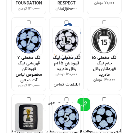
70,000 تومان
RESPECT
FOUNDATION
مجوزها
130,000 تومان
130,000 تومان
تگ مخملی 15
تگ مخملی لیگ
تگ مخملی ۷
جام لیگ
قهرمانان 15 ام
قهرمانی لیگ
قهرمانان رئال
رئال مادرید
قهرمانان
مادرید
130,000 تومان
مخصوص لباس
130,000 تومان
آث میلان
اطلاعات تماس
130,000 تومان
0991
4010402
آدرس : ارسال محصولات از تهران (فروش فقط به صورت غیر حضوری)