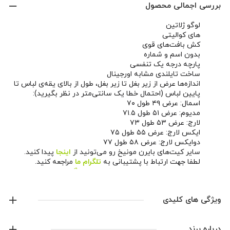
بررسی اجمالی محصول
لوگو ژلاتین
های کوالیتی
کش بافت‌های قوی
بدون اسم و شماره
پارچه درجه یک تنفسی
ساخت تایلندی مشابه اورجینال
اندازه‌ها عرض از زیر بغل تا زیر بغل، طول از بالای یقه‌ی لباس تا
پایین لباس (احتمال خطا یک سانتی‌متر در نظر بگیرید):
اسمال: عرض ۴۹ طول ۷۰
مدیوم: عرض ۵۱ طول ۷۱.۵
لارج: عرض ۵۳ طول ۷۳
ایکس لارج: عرض ۵۵ طول ۷۵
دوایکس لارج: عرض ۵۸ طول ۷۷
سایر کیت‌های بایرن مونیخ رو می‌تونید از
اینجا
پیدا کنید.
لطفا جهت ارتباط با پشتیبانی به
تلگرام ما
مراجعه کنید.
همچنین می‌تونید از طریق
صفحه اینستاگرام ما
اخبار و
محصولات جدید رو دنبال کنید.
ویژگی های کلیدی
لوگو ژلاتین
درباره برند