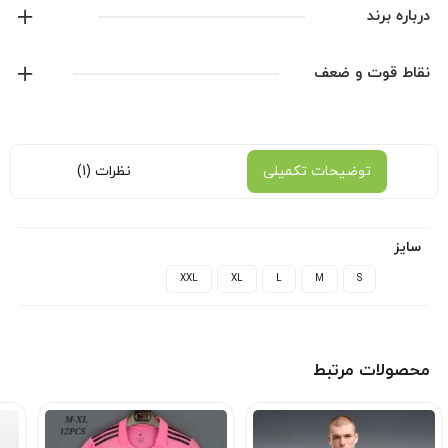
لوگو ژلاتین
درباره برند
کیفیت پلیری
آدیداس
نقاط قوت و ضعف
نمایش همه محصولات این برند
توضیحات تکمیلی
نظرات (1)
سایز
XXL
XL
L
M
S
محصولات مرتبط