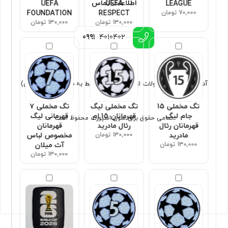
اطلاعات تماس
UEFA
UEFA
LEAGUE
70,000 تومان
RESPECT
FOUNDATION
130,000 تومان
130,000 تومان
0991
4010402
آدرس : ارسال محصولات از تهران (فروش فقط به صورت غیر حضوری)
تگ مخملی 15
تگ مخملی لیگ
تگ مخملی ۷
جام لیگ
قهرمانان 15 ام
قهرمانی لیگ
تمامی حقوق برای سون اسپورت محفوظ است
قهرمانان رئال
رئال مادرید
قهرمانان
مادرید
130,000 تومان
مخصوص لباس
130,000 تومان
آث میلان
130,000 تومان