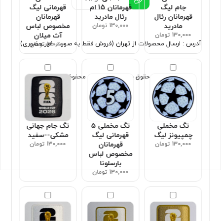
جام لیگ
قهرمانان 15 ام
قهرمانی لیگ
قهرمانان رئال
رئال مادرید
قهرمانان
مادرید
130,000 تومان
مخصوص لباس
130,000 تومان
آث میلان
آدرس : ارسال محصولات از تهران (فروش فقط به صورت غیر حضوری)
130,000 تومان
تمامی حقوق برای سون اسپورت محفوظ است
تگ مخملی
تگ مخملی ۵
تگ جام جهانی
چمپیونز لیگ
قهرمانی لیگ
مشکی--سفید
130,000 تومان
قهرمانان
130,000 تومان
مخصوص لباس
بارسلونا
130,000 تومان