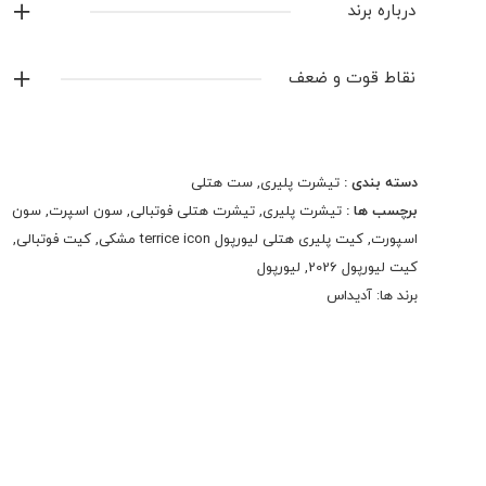
درباره برند
آدیداس
نقاط قوت و ضعف
نمایش همه محصولات این برند
دسته بندی :
تیشرت پلیری
,
ست هتلی
برچسب ها :
تیشرت پلیری
,
تیشرت هتلی فوتبالی
,
سون اسپرت
,
سون
اسپورت
,
کیت پلیری هتلی لیورپول terrice icon مشکی
,
کیت فوتبالی
,
کیت لیورپول 2026
,
لیورپول
برند ها:
آدیداس