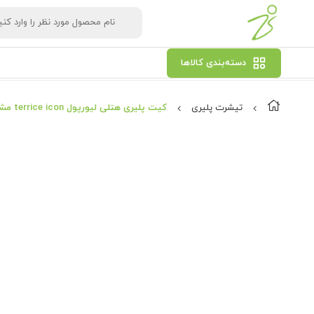
دسته‌بندی کالاها
تیشرت پلیری
کیت پلیری هتلی لیورپول terrice icon مشکی