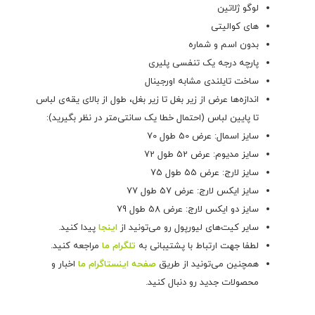
لوگو ژلاتین
های کوالیتی
بدون اسم و شماره
پارچه درجه یک تنفسی پلیری
ساخت تایلندی مشابه اورجینال
اندازه‌ها عرض از زیر بغل تا زیر بغل، طول از بالای یقه‌ی لباس
تا پایین لباس (احتمال خطا یک سانتی‌متر در نظر بگیرید):
سایز اسمال: عرض 50 طول 70
سایز مدیوم: عرض 52 طول 72
سایز لارج: عرض 55 طول 75
سایز ایکس لارج: عرض 57 طول 77
سایز دو ایکس لارج: عرض 58 طول 79
سایر کیت‌های لیورپول رو می‌تونید از
اینجا
پیدا کنید.
لطفا جهت ارتباط با پشتیبانی به
تلگرام ما
مراجعه کنید.
همچنین می‌تونید از طریق
صفحه اینستاگرام ما
اخبار و
محصولات جدید رو دنبال کنید.