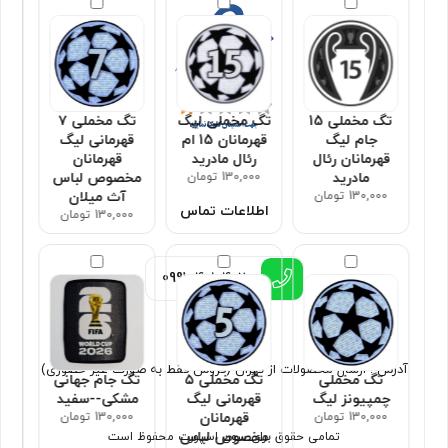
تگ مخملی 15
تگ مخملی لیگ
تگ مخملی ۷
جام لیگ
قهرمانان 15 ام
قهرمانی لیگ
قهرمانان رئال
رئال مادرید
قهرمانان
مادرید
130,000 تومان
مخصوص لباس
130,000 تومان
آث میلان
اطلاعات تماس
130,000 تومان
0991
4010402
آدرس : ارسال محصولات از تهران (فروش فقط به صورت غیر حضوری)
تگ مخملی
تگ مخملی ۵
تگ جام جهانی
چمپیونز لیگ
قهرمانی لیگ
مشکی--سفید
130,000 تومان
قهرمانان
130,000 تومان
مخصوص لباس
تمامی حقوق برای سون اسپورت محفوظ است