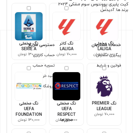
کیت پلیری یوونتوس سوم مشکی 2024
برند ها:
آدیداس
تگ مخملی
تگ کاتر
تگ مخملی
خدمات مشتریان
دسترسی سریع
SERIE A
LALIGA
LALIGA
130,000 تومان
70,000 تومان
130,000 تومان
پیگیری سفارش
حساب کاربری
قوانین و شرایط
تسویه حساب
سبد خرید
فروشگاه
تگ PREMIER
تگ مخملی
تگ مخملی
UEFA
UEFA
LEAGUE
70,000 تومان
RESPECT
FOUNDATION
مجوزها
130,000 تومان
130,000 تومان