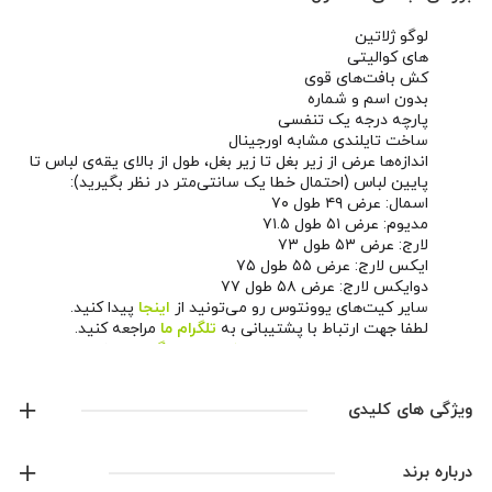
لوگو ژلاتین
های کوالیتی
کش بافت‌های قوی
بدون اسم و شماره
پارچه درجه یک تنفسی
ساخت تایلندی مشابه اورجینال
اندازه‌ها عرض از زیر بغل تا زیر بغل، طول از بالای یقه‌ی لباس تا
پایین لباس (احتمال خطا یک سانتی‌متر در نظر بگیرید):
اسمال: عرض ۴۹ طول ۷۰
مدیوم: عرض ۵۱ طول ۷۱.۵
لارج: عرض ۵۳ طول ۷۳
ایکس لارج: عرض ۵۵ طول ۷۵
دوایکس لارج: عرض ۵۸ طول ۷۷
سایر کیت‌های یوونتوس رو می‌تونید از
اینجا
پیدا کنید.
لطفا جهت ارتباط با پشتیبانی به
تلگرام ما
مراجعه کنید.
همچنین می‌تونید از طریق
صفحه اینستاگرام ما
اخبار و
محصولات جدید رو دنبال کنید.
ویژگی های کلیدی
لوگو ژلاتین
درباره برند
بدون اسم و شماره