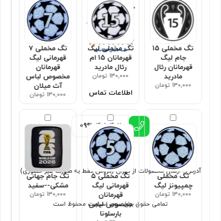
تگ مخملی 15
تگ مخملی لیگ
تگ مخملی ۷
جام لیگ
قهرمانان 15 ام
قهرمانی لیگ
قهرمانان رئال
رئال مادرید
قهرمانان
مادرید
130,000 تومان
مخصوص لباس
130,000 تومان
آث میلان
اطلاعات تماس
130,000 تومان
0991
4010402
آدرس : ارسال محصولات از تهران (فروش فقط به صورت غیر حضوری)
تگ مخملی
تگ مخملی ۵
تگ جام جهانی
چمپیونز لیگ
قهرمانی لیگ
مشکی--سفید
130,000 تومان
قهرمانان
130,000 تومان
مخصوص لباس
تمامی حقوق برای سون اسپورت محفوظ است
بارسلونا