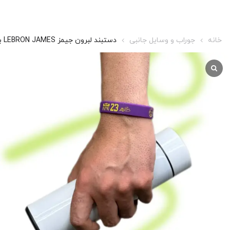
خانه
جوراب و وسایل جانبی
دستبند لبرون جیمز LEBRON JAMES بنفش