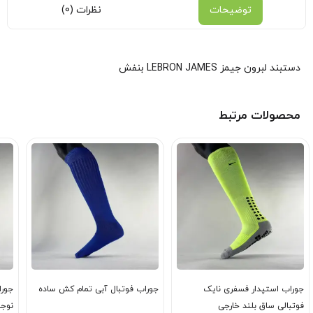
توضیحات
نظرات (0)
دستبند لبرون جیمز LEBRON JAMES بنفش
محصولات مرتبط
جوراب استپدار فسفری نایک
جوراب فوتبال آبی تمام کش ساده
جورا
فوتبالی ساق بلند خارجی
نوجو