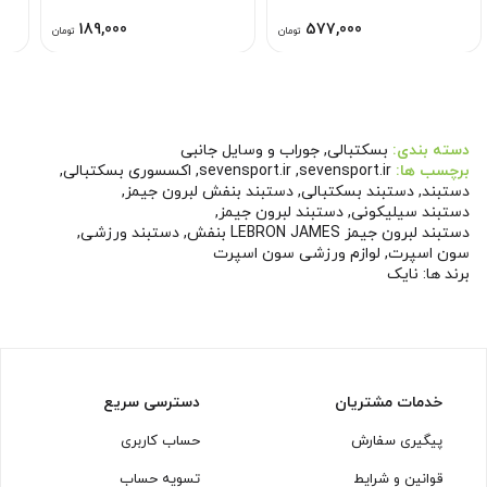
189,000
577,000
تومان
تومان
دسته بندی:
بسکتبالی
,
جوراب و وسایل جانبی
برچسب ها:
sevensport.ir
,
sevensport.ir
,
اکسسوری بسکتبالی
,
دستبند
,
دستبند بسکتبالی
,
دستبند بنفش لبرون جیمز
,
دستبند سیلیکونی
,
دستبند لبرون جیمز
,
دستبند لبرون جیمز LEBRON JAMES بنفش
,
دستبند ورزشی
,
سون اسپرت
,
لوازم ورزشی سون اسپرت
برند ها:
نایک
خدمات مشتریان
دسترسی سریع
پیگیری سفارش
حساب کاربری
قوانین و شرایط
تسویه حساب