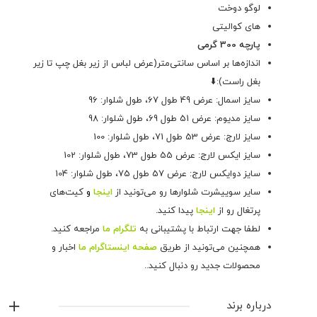
لوگو دوخت
های کوالیتی
پارچه 300 گرمی
اندازه‌ها بر اساس سانتی‌متر(عرض لباس از زیر بغل چپ تا زیر
بغل راست):⬇️
سایز اسمال: عرض 49 طول 67، طول شلوار: 96
سایز مدیوم: عرض 51 طول 69، طول شلوار: 98
سایز لارج: عرض 53 طول 71، طول شلوار: 100
سایز ایکس لارج: عرض 55 طول 73، طول شلوار: 102
سایز دوایکس لارج: عرض 57 طول 75، طول شلوار: 104
سایر سوییشرت شلوارها رو می‌تونید از
اینجا
و
کیت‌های
پرتغال رو از
اینجا
پیدا کنید.
لطفا جهت ارتباط با پشتیبانی به
تلگرام ما
مراجعه کنید.
همچنین می‌تونید از طریق
صفحه اینستاگرام ما
اخبار و
محصولات جدید رو دنبال کنید..
درباره برند