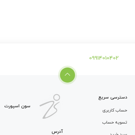
09914010402
دسترسی سریع
سون اسپورت
حساب کاربری
تسویه حساب
آدرس
سبد خرید