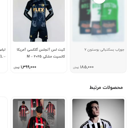
جوراب بسکتبالی بوستون ۷
كيت لس آنجلس گلكسی آمريكا
لباس
كانسپت مشكی 2025 – M
– 5XL
1,399,000
185,000
تومان
تومان
محصولات مرتبط