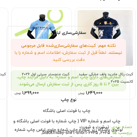
سفارشی‌سازی لباس
نکته مهم: کیت‌های سفارشی‌سازی‌شده قابل مرجوعی
نیستند.
لطفاً قبل از ثبت سفارش، اطلاعات اسم و شماره را با
دقت بررسی کنید.
کیت رئال مادرید ولف مشکی سفید
کیت منچستر سیتی اول 2026
کیت ف
سفارش‌های دارای چاپ اسم و شماره، به دلیل فرآیند چاپ،
کانسپت 2025
بین ۲ تا ۵ روز کاری پس از ثبت سفارش ارسال می‌شوند.
1,399,000
1,249,000
تومان
تومان
نوع چاپ
چاپ با فونت اصلی باشگاه
چاپ اسم و شماره VIP ( چاپ شماره با فونت اصلی باشگاه و
دسته بندی:
تیشرت و شورت
لوگوی باشگاه زیر شماره چاپ شماره جلوی لباس چاپ شماره
برچسب ها:
2025
,
blackfriday-shirt-short-2025
,