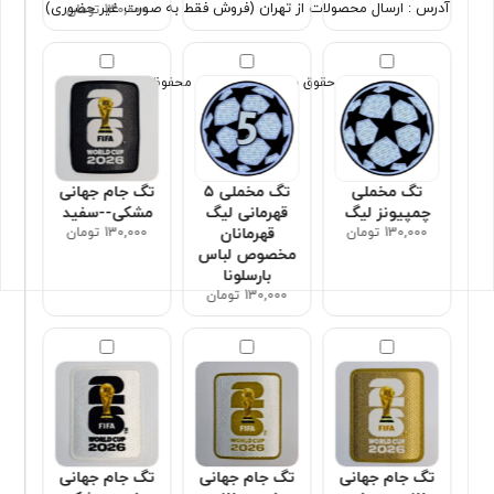
آدرس : ارسال محصولات از تهران (فروش فقط به صورت غیر حضوری)
130,000 تومان
تمامی حقوق برای سون اسپورت محفوظ است
تگ مخملی
تگ مخملی ۵
تگ جام جهانی
چمپیونز لیگ
قهرمانی لیگ
مشکی--سفید
130,000 تومان
قهرمانان
130,000 تومان
مخصوص لباس
بارسلونا
130,000 تومان
تگ جام جهانی
تگ جام جهانی
تگ جام جهانی