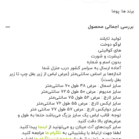
برند ها:
پوما
بررسی اجمالی محصول
تولید تایلند
لوگو دوخت
های کوالیتی
تیشرت و شورت
بدون اسم و شماره
آماده ارسال به سراسر کشور درب منزل شما
اندازه‌ها بر اساس سانتی‌متر (عرض لباس از زیر بغل چپ تا زیر
بغل راست):
سایز اسمال : عرض ۴۸ طول ۷۰ سانتی‌متر
سایز مدیوم : عرض ۵۰ طول ۷۲.۵ سانتی‌متر
سایز لارج : عرض ۵۲ طول ۷۵ سانتی‌متر
سایز ایکس لارج : عرض ۵۵ طول ۷۶ سانتی‌متر
سایز دوایکس لارج : عرض ۵۷ طول ۷۷ سانتی متر
توجه: قالب لباس یک سایز بزرگ می‌باشد حتما به طول و
عرض‌های بالا دقت کنید.
سایر کیت‌های آث میلان رو می‌تونید از
اینجا
پیدا کنید.
لطفا جهت ارتباط با پشتیبانی به
تلگرام ما
مراجعه کنید.
همچنین می‌تونید از طریق
صفحه اینستاگرام ما
اخبار و