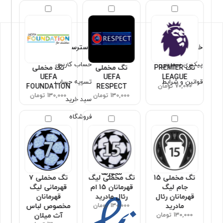
خدمات مشتریان
دسترسی سریع
پیگیری سفارش
حساب کاربری
تگ PREMIER
تگ مخملی
تگ مخملی
UEFA
UEFA
LEAGUE
قوانین و شرایط
تسویه حساب
70,000 تومان
RESPECT
FOUNDATION
130,000 تومان
130,000 تومان
سبد خرید
فروشگاه
مجوزها
تگ مخملی 15
تگ مخملی لیگ
تگ مخملی ۷
جام لیگ
قهرمانان 15 ام
قهرمانی لیگ
قهرمانان رئال
رئال مادرید
قهرمانان
مادرید
130,000 تومان
مخصوص لباس
130,000 تومان
آث میلان