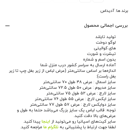
برند ها:
آدیداس
بررسی اجمالی محصول
تولید تایلند
لوگو دوخت
های کوالیتی
تیشرت و شورت
بدون اسم و شماره
آماده ارسال به سراسر کشور درب منزل شما
اندازه‌ها بر اساس سانتی‌متر (عرض لباس از زیر بغل چپ تا زیر
بغل راست):
سایز اسمال : عرض ۴۸ طول ۷۰ سانتی‌متر
سایز مدیوم : عرض ۵۰ طول ۷۲.۵ سانتی‌متر
سایز لارج : عرض ۵۲ طول ۷۵ سانتی‌متر
سایز ایکس لارج : عرض ۵۵ طول ۷۶ سانتی‌متر
سایز دوایکس لارج : عرض ۵۷ طول ۷۷ سانتی‌متر
توجه: قالب لباس یک سایز بزرگ می‌باشد حتما به طول و
عرض‌های بالا دقت کنید.
سایر کیت‌های اسپانیا رو می‌تونید از
اینجا
پیدا کنید.
لطفا جهت ارتباط با پشتیبانی به
تلگرام ما
مراجعه کنید.
همچنین می‌تونید از طریق
صفحه اینستاگرام ما
اخبار و