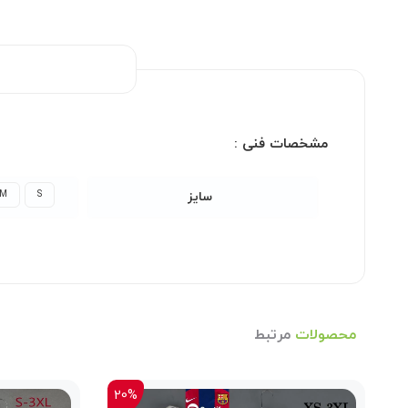
مشخصات فنی :
M
S
سایز
محصولات
مرتبط
20%