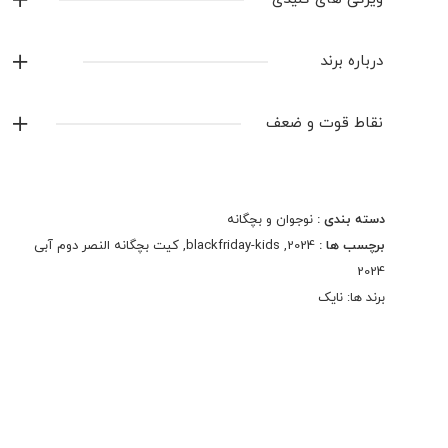
لوگو دوخت
درباره برند
تیشرت و شورت
نایک
بدون اسم و شماره
نقاط قوت و ضعف
ساخت تایلند
نمایش همه محصولات این برند
دسته بندی :
نوجوان و بچگانه
برچسب ها :
2024
,
blackfriday-kids
,
کیت بچگانه النصر دوم آبی
2024
برند ها:
نایک