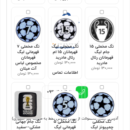
تگ مخملی 15
تگ مخملی لیگ
تگ مخملی ۷
جام لیگ
قهرمانان 15 ام
قهرمانی لیگ
قهرمانان رئال
رئال مادرید
قهرمانان
مادرید
130,000 تومان
مخصوص لباس
130,000 تومان
آث میلان
اطلاعات تماس
130,000 تومان
0991
4010402
آدرس : ارسال محصولات از تهران (فروش فقط به صورت غیر حضوری)
تگ مخملی
تگ مخملی ۵
تگ جام جهانی
چمپیونز لیگ
قهرمانی لیگ
مشکی--سفید