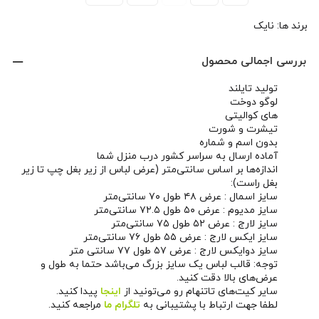
برند ها:
نایک
بررسی اجمالی محصول
تولید تایلند
لوگو دوخت
های کوالیتی
تیشرت و شورت
بدون اسم و شماره
آماده ارسال به سراسر کشور درب منزل شما
اندازه‌ها بر اساس سانتی‌متر (عرض لباس از زیر بغل چپ تا زیر
بغل راست):
سایز اسمال : عرض ۴۸ طول ۷۰ سانتی‌متر
سایز مدیوم : عرض ۵۰ طول ۷۲.۵ سانتی‌متر
سایز لارج : عرض ۵۲ طول ۷۵ سانتی‌متر
سایز ایکس لارج : عرض ۵۵ طول ۷۶ سانتی‌متر
سایز دوایکس لارج : عرض ۵۷ طول ۷۷ سانتی متر
توجه: قالب لباس یک سایز بزرگ می‌باشد حتما به طول و
عرض‌های بالا دقت کنید.
سایر کیت‌های تاتنهام رو می‌تونید از
اینجا
پیدا کنید.
لطفا جهت ارتباط با پشتیبانی به
تلگرام ما
مراجعه کنید.
همچنین می‌تونید از طریق
صفحه اینستاگرام ما
اخبار و