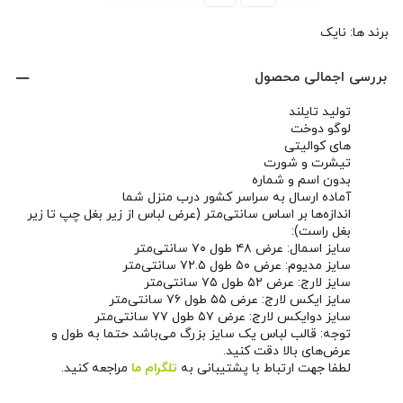
برند ها:
نایک
بررسی اجمالی محصول
تولید تایلند
لوگو دوخت
های کوالیتی
تیشرت و شورت
بدون اسم و شماره
آماده ارسال به سراسر کشور درب منزل شما
اندازه‌ها بر اساس سانتی‌متر (عرض لباس از زیر بغل چپ تا زیر
بغل راست):
سایز اسمال: عرض ۴۸ طول ۷۰ سانتی‌متر
سایز مدیوم: عرض ۵۰ طول ۷۲.۵ سانتی‌متر
سایز لارج: عرض ۵۲ طول ۷۵ سانتی‌متر
سایز ایکس لارج: عرض ۵۵ طول ۷۶ سانتی‌متر
سایز دوایکس لارج: عرض ۵۷ طول ۷۷ سانتی‌متر
توجه: قالب لباس یک سایز بزرگ می‌باشد حتما به طول و
عرض‌های بالا دقت کنید.
لطفا جهت ارتباط با پشتیبانی به
تلگرام ما
مراجعه کنید.
همچنین می‌تونید از طریق
صفحه اینستاگرام ما
اخبار و
محصولات جدید رو دنبال کنید.