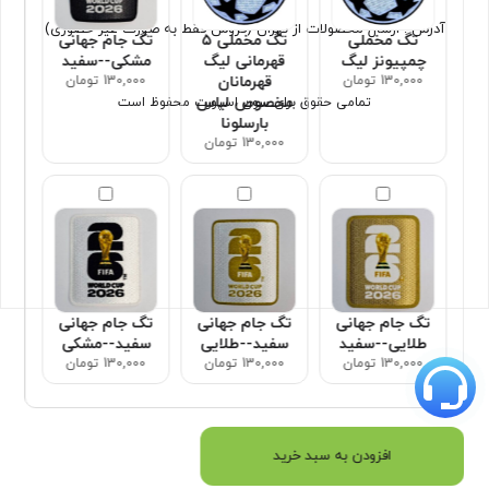
آدرس : ارسال محصولات از تهران (فروش فقط به صورت غیر حضوری)
تگ مخملی
تگ مخملی ۵
تگ جام جهانی
چمپیونز لیگ
قهرمانی لیگ
مشکی--سفید
130,000 تومان
قهرمانان
130,000 تومان
مخصوص لباس
تمامی حقوق برای سون اسپورت محفوظ است
بارسلونا
130,000 تومان
تگ جام جهانی
تگ جام جهانی
تگ جام جهانی
طلایی--سفید
سفید--طلایی
سفید--مشکی
130,000 تومان
130,000 تومان
130,000 تومان
افزودن به سبد خرید