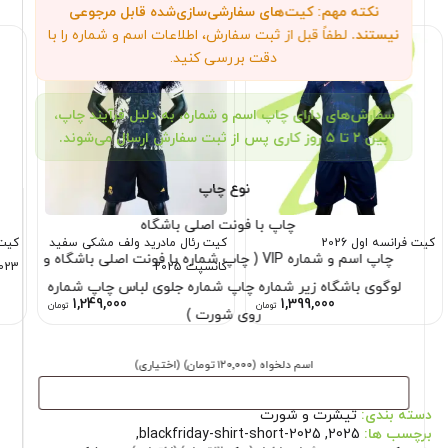
نکته مهم: کیت‌های سفارشی‌سازی‌شده قابل مرجوعی
نیستند.
لطفاً قبل از ثبت سفارش، اطلاعات اسم و شماره را با
دقت بررسی کنید.
سفارش‌های دارای چاپ اسم و شماره، به دلیل فرآیند چاپ،
بین ۲ تا ۵ روز کاری پس از ثبت سفارش ارسال می‌شوند.
نوع چاپ
چاپ با فونت اصلی باشگاه
کیت فرانسه اول 2026
کیت رئال مادرید ولف مشکی سفید
کیت 
چاپ اسم و شماره VIP ( چاپ شماره با فونت اصلی باشگاه و
کانسپت 2025
023
لوگوی باشگاه زیر شماره چاپ شماره جلوی لباس چاپ شماره
1,249,000
1,399,000
تومان
تومان
روی شورت )
اسم دلخواه
(۱۲۰٬۰۰۰ تومان)
(اختیاری)
دسته بندی:
تیشرت و شورت
برچسب ها:
2025
,
blackfriday-shirt-short-2025
,