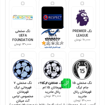
مجوزها
تگ PREMIER
تگ مخملی
تگ مخملی
UEFA
UEFA
LEAGUE
70,000 تومان
RESPECT
FOUNDATION
130,000 تومان
130,000 تومان
اطلاعات تماس
تگ مخملی 15
تگ مخملی لیگ
تگ مخملی ۷
0991
4010402
جام لیگ
قهرمانان 15 ام
قهرمانی لیگ
قهرمانان رئال
رئال مادرید
قهرمانان
مادرید
130,000 تومان
مخصوص لباس
130,000 تومان
آث میلان
آدرس : ارسال محصولات از تهران (فروش فقط به صورت غیر حضوری)
130,000 تومان