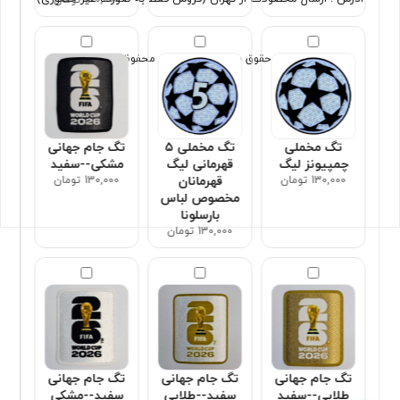
تمامی حقوق برای سون اسپورت محفوظ است
تگ مخملی
تگ مخملی ۵
تگ جام جهانی
چمپیونز لیگ
قهرمانی لیگ
مشکی--سفید
130,000 تومان
قهرمانان
130,000 تومان
مخصوص لباس
بارسلونا
130,000 تومان
تگ جام جهانی
تگ جام جهانی
تگ جام جهانی
طلایی--سفید
سفید--طلایی
سفید--مشکی