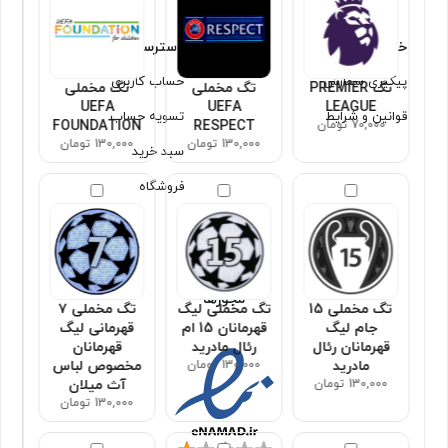
خدمات مشتریان
دسترسی سریع
پیگیری سفارش
حساب کاربری
تگ PREMIER
تگ مخملی
تگ مخملی
UEFA
UEFA
LEAGUE
قوانین و شرایط
تسویه حساب
70,000 تومان
RESPECT
FOUNDATION
130,000 تومان
130,000 تومان
سبد خرید
فروشگاه
مجوزها
تگ مخملی 15
تگ مخملی لیگ
تگ مخملی ۷
جام لیگ
قهرمانان 15 ام
قهرمانی لیگ
قهرمانان رئال
رئال مادرید
قهرمانان
مادرید
130,000 تومان
مخصوص لباس
130,000 تومان
آث میلان
130,000 تومان