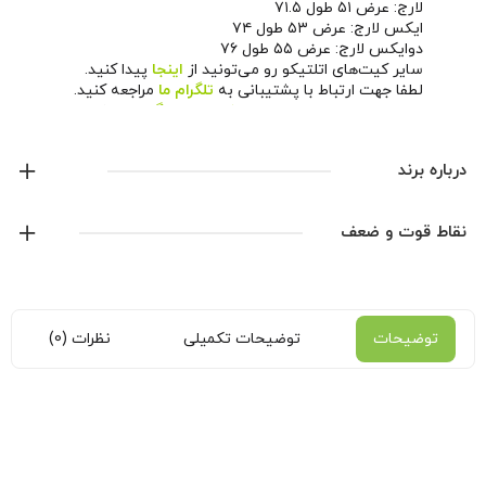
لارج: عرض ۵۱ طول ۷۱.۵
ایکس لارج: عرض ۵۳ طول ۷۴
دوایکس لارج: عرض ۵۵ طول ۷۶
سایر کیت‌های اتلتیکو رو می‌تونید از
اینجا
پیدا کنید.
لطفا جهت ارتباط با پشتیبانی به
تلگرام ما
مراجعه کنید.
همچنین می‌تونید از طریق
صفحه اینستاگرام ما
اخبار و
محصولات جدید رو دنبال کنید.
درباره برند
نایک
نقاط قوت و ضعف
نمایش همه محصولات این برند
توضیحات
توضیحات تکمیلی
نظرات (0)