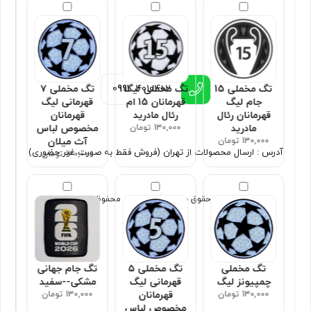
اطلاعات تماس
تگ مخملی 15
تگ مخملی لیگ
تگ مخملی ۷
0991
4010402
جام لیگ
قهرمانان 15 ام
قهرمانی لیگ
قهرمانان رئال
رئال مادرید
قهرمانان
مادرید
130,000 تومان
مخصوص لباس
130,000 تومان
آث میلان
آدرس : ارسال محصولات از تهران (فروش فقط به صورت غیر حضوری)
130,000 تومان
تمامی حقوق برای سون اسپورت محفوظ است
تگ مخملی
تگ مخملی ۵
تگ جام جهانی
چمپیونز لیگ
قهرمانی لیگ
مشکی--سفید
130,000 تومان
قهرمانان
130,000 تومان
مخصوص لباس